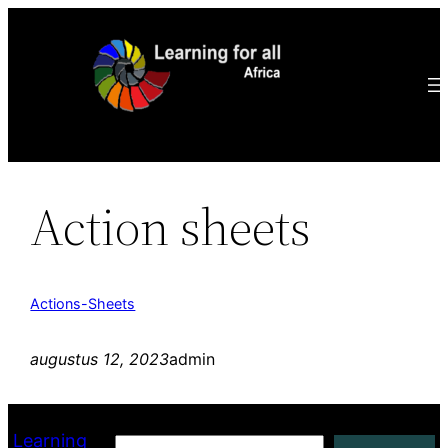
Ga
naar
de
inhoud
Action sheets
Actions-Sheets
augustus 12, 2023
admin
Learning
Zoeken