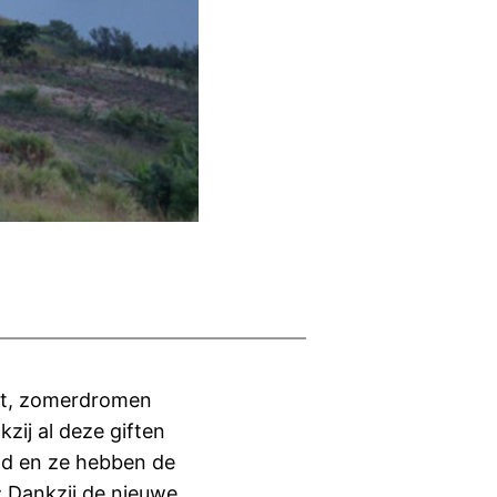
rkt, zomerdromen
zij al deze giften
ind en ze hebben de
; Dankzij de nieuwe