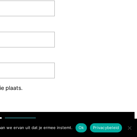
e plaats.
Zoeken
aan we ervan uit dat je ermee instemt.
Ok
Privacybeleid