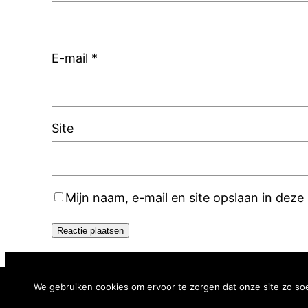
E-mail
*
Site
Mijn naam, e-mail en site opslaan in deze
Learning for all
We gebruiken cookies om ervoor te zorgen dat onze site zo soep